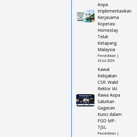
Aopa
Implementasikan
Kerjasama
Koperasi
Homestay
Teluk
Ketapang
Malaysia
Pendidikan |
26 Jul 2026
Kawal
Kebijakan
CSR: Wakil
Rektor IAI
Rawa Aopa
Salurkan
Gagasan
Kunci dalam
FGD MP-
TJSL
Pendidikan |