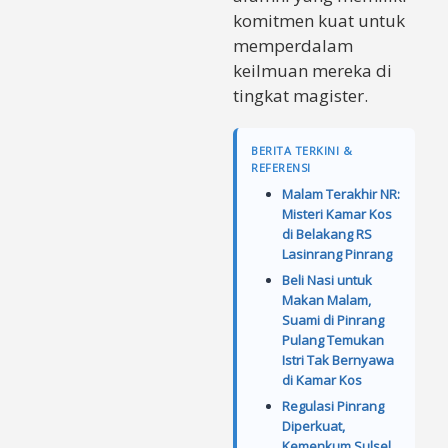
komitmen kuat untuk
memperdalam
keilmuan mereka di
tingkat magister.
BERITA TERKINI &
REFERENSI
Malam Terakhir NR:
Misteri Kamar Kos
di Belakang RS
Lasinrang Pinrang
Beli Nasi untuk
Makan Malam,
Suami di Pinrang
Pulang Temukan
Istri Tak Bernyawa
di Kamar Kos
Regulasi Pinrang
Diperkuat,
Kemenkum Sulsel