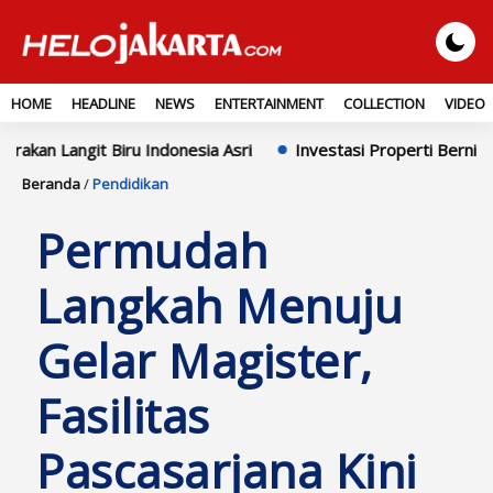
HOME
HEADLINE
NEWS
ENTERTAINMENT
COLLECTION
VIDEO
ru Indonesia Asri
Investasi Properti Bernilai Tinggi! Tanah
Beranda
/
Pendidikan
Permudah
Langkah Menuju
Gelar Magister,
Fasilitas
Pascasarjana Kini