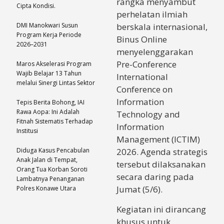
rangka menyambut
Cipta Kondisi.
perhelatan ilmiah
DMI Manokwari Susun
berskala internasional,
Program Kerja Periode
Binus Online
2026–2031
menyelenggarakan
Pre-Conference
Maros Akselerasi Program
Wajib Belajar 13 Tahun
International
melalui Sinergi Lintas Sektor
Conference on
Information
Tepis Berita Bohong, IAI
Rawa Aopa: Ini Adalah
Technology and
Fitnah Sistematis Terhadap
Information
Institusi
Management (ICTIM)
Diduga Kasus Pencabulan
2026. Agenda strategis
Anak Jalan di Tempat,
tersebut dilaksanakan
Orang Tua Korban Soroti
secara daring pada
Lambatnya Penanganan
Jumat (5/6).
Polres Konawe Utara
Kegiatan ini dirancang
khusus untuk