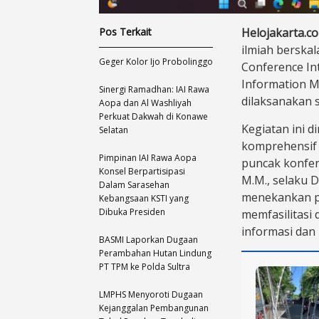
Pos Terkait
Helojakarta.co
ilmiah berska
Geger Kolor Ijo Probolinggo
Conference In
Information M
Sinergi Ramadhan: IAI Rawa
dilaksanakan s
Aopa dan Al Washliyah
Perkuat Dakwah di Konawe
Kegiatan ini 
Selatan
komprehensif 
Pimpinan IAI Rawa Aopa
puncak konfere
Konsel Berpartisipasi
M.M., selaku 
Dalam Sarasehan
menekankan pe
Kebangsaan KSTI yang
Dibuka Presiden
memfasilitasi d
informasi da
BASMI Laporkan Dugaan
Perambahan Hutan Lindung
PT TPM ke Polda Sultra
LMPHS Menyoroti Dugaan
Kejanggalan Pembangunan