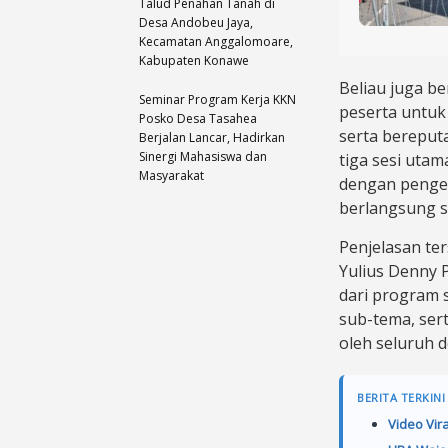
Talud Penahan Tanah di
Desa Andobeu Jaya,
Kecamatan Anggalomoare,
Kabupaten Konawe
Beliau juga b
Seminar Program Kerja KKN
peserta untuk 
Posko Desa Tasahea
serta bereputa
Berjalan Lancar, Hadirkan
Sinergi Mahasiswa dan
tiga sesi utam
Masyarakat
dengan penge
berlangsung s
Penjelasan te
Yulius Denny P
dari program 
sub-tema, ser
oleh seluruh d
BERITA TERKINI
Video Vir