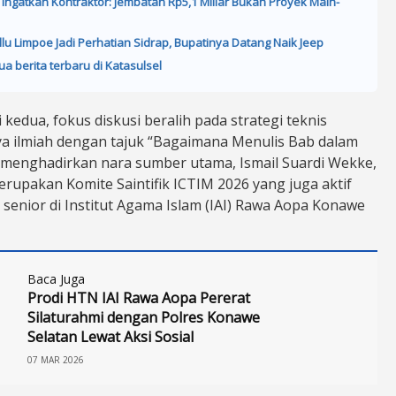
 Ingatkan Kontraktor: Jembatan Rp5,1 Miliar Bukan Proyek Main-
llu Limpoe Jadi Perhatian Sidrap, Bupatinya Datang Naik Jeep
ua berita terbaru di Katasulsel
kedua, fokus diskusi beralih pada strategi teknis
ya ilmiah dengan tajuk “Bagaimana Menulis Bab dalam
ni menghadirkan nara sumber utama, Ismail Suardi Wekke,
erupakan Komite Saintifik ICTIM 2026 yang juga aktif
 senior di Institut Agama Islam (IAI) Rawa Aopa Konawe
Baca Juga
Prodi HTN IAI Rawa Aopa Pererat
Silaturahmi dengan Polres Konawe
Selatan Lewat Aksi Sosial
07 MAR 2026