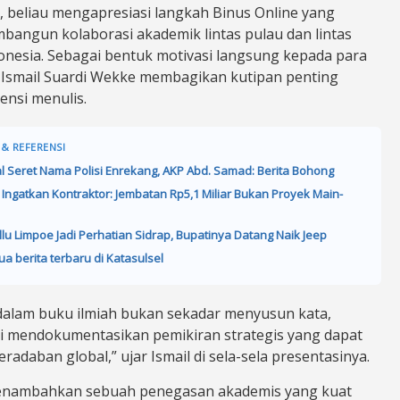
u, beliau mengapresiasi langkah Binus Online yang
bangun kolaborasi akademik lintas pulau dan lintas
ndonesia. Sebagai bentuk motivasi langsung kepada para
, Ismail Suardi Wekke membagikan kutipan penting
tensi menulis.
 & REFERENSI
al Seret Nama Polisi Enrekang, AKP Abd. Samad: Berita Bohong
 Ingatkan Kontraktor: Jembatan Rp5,1 Miliar Bukan Proyek Main-
llu Limpoe Jadi Perhatian Sidrap, Bupatinya Datang Naik Jeep
ua berita terbaru di Katasulsel
dalam buku ilmiah bukan sekadar menyusun kata,
i mendokumentasikan pemikiran strategis yang dapat
eradaban global,” ujar Ismail di sela-sela presentasinya.
menambahkan sebuah penegasan akademis yang kuat