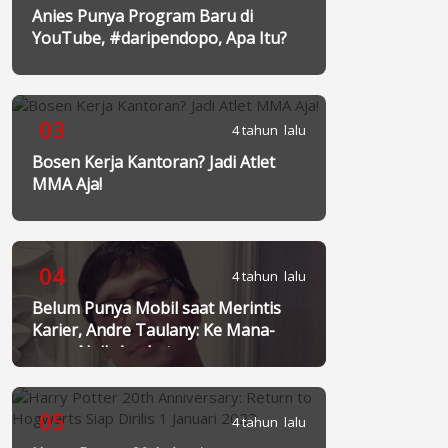
Anies Punya Program Baru di
YouTube, #daripendopo, Apa Itu?
03
4 tahun lalu
Bosen Kerja Kantoran? Jadi Atlet
MMA Aja!
04
4 tahun lalu
Belum Punya Mobil saat Merintis
Karier, Andre Taulany: Ke Mana-
mana Naik Angkot
05
4 tahun lalu