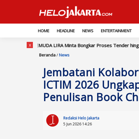
HOME
HEADLINE
NEWS
ENTERTAINMENT
x
 PEMUDA LIRA Minta Bongkar Proses Tender hingga Pembayaran
Beranda
/
News
Jembatani Kolabora
ICTIM 2026 Ungkap
Penulisan Book Ch
Redaksi Helo Jakarta
5 Jun 2026 14:26