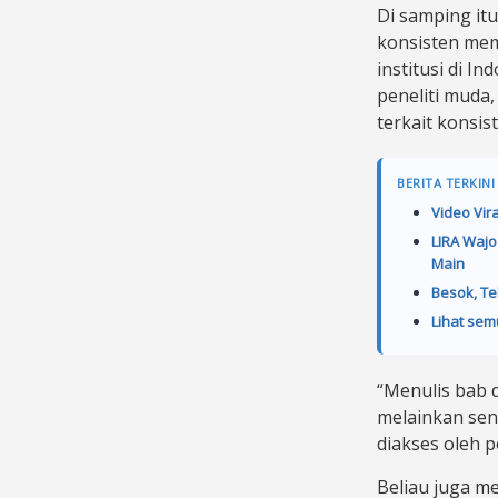
Di samping it
konsisten mem
institusi di I
peneliti muda
terkait konsis
BERITA TERKINI
Video Vir
LIRA Wajo
Main
Besok, Te
Lihat sem
“Menulis bab 
melainkan sen
diakses oleh p
Beliau juga 