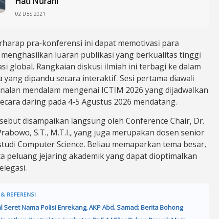
Hati Nurani
02 DES 2021
erharap pra-konferensi ini dapat memotivasi para
menghasilkan luaran publikasi yang berkualitas tinggi
si global. Rangkaian diskusi ilmiah ini terbagi ke dalam
a yang dipandu secara interaktif. Sesi pertama diawali
nalan mendalam mengenai ICTIM 2026 yang dijadwalkan
ecara daring pada 4-5 Agustus 2026 mendatang.
rsebut disampaikan langsung oleh Conference Chair, Dr.
rabowo, S.T., M.T.I., yang juga merupakan dosen senior
studi Computer Science. Beliau memaparkan tema besar,
ta peluang jejaring akademik yang dapat dioptimalkan
elegasi.
 & REFERENSI
al Seret Nama Polisi Enrekang, AKP Abd. Samad: Berita Bohong