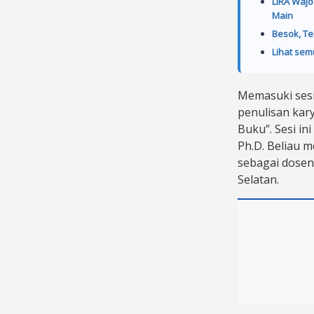
LIRA Wajo
Main
Besok, Te
Lihat sem
Memasuki sesi 
penulisan kar
Buku”. Sesi i
Ph.D. Beliau m
sebagai dosen
Selatan.