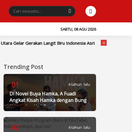
SABTU, 08 AGU 2026
x
 Langit Biru Indonesia Asri
Investasi Properti Bernilai Ti
Trending Post
01
4 tahun lalu
Di Novel Buya Hamka, A Fuadi
Angkat Kisah Hamka dengan Bung
Karno dan Haji Rasul
02
4 tahun lalu