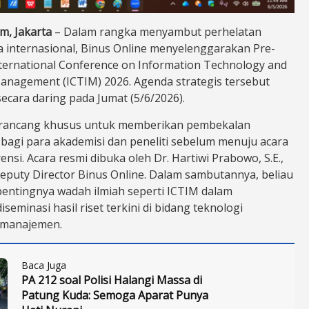
m, Jakarta
– Dalam rangka menyambut perhelatan
la internasional, Binus Online menyelenggarakan Pre-
ternational Conference on Information Technology and
anagement (ICTIM) 2026. Agenda strategis tersebut
ecara daring pada Jumat (5/6/2026).
dirancang khusus untuk memberikan pembekalan
bagi para akademisi dan peneliti sebelum menuju acara
nsi. Acara resmi dibuka oleh Dr. Hartiwi Prabowo, S.E.,
Deputy Director Binus Online. Dalam sambutannya, beliau
ntingnya wadah ilmiah seperti ICTIM dalam
iseminasi hasil riset terkini di bidang teknologi
n manajemen.
Baca Juga
PA 212 soal Polisi Halangi Massa di
Patung Kuda: Semoga Aparat Punya