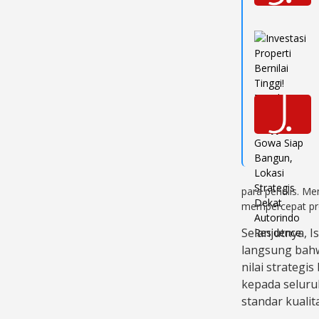
para penulis. Me
mempercepat pro
Selanjutnya, I
langsung bahw
nilai strategi
kepada selur
standar kuali