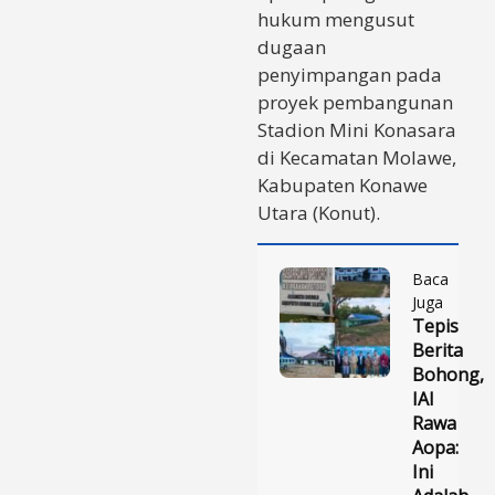
hukum mengusut
dugaan
penyimpangan pada
proyek pembangunan
Stadion Mini Konasara
di Kecamatan Molawe,
Kabupaten Konawe
Utara (Konut).
Baca
Juga
Tepis
Berita
Bohong,
IAI
Rawa
Aopa:
Ini