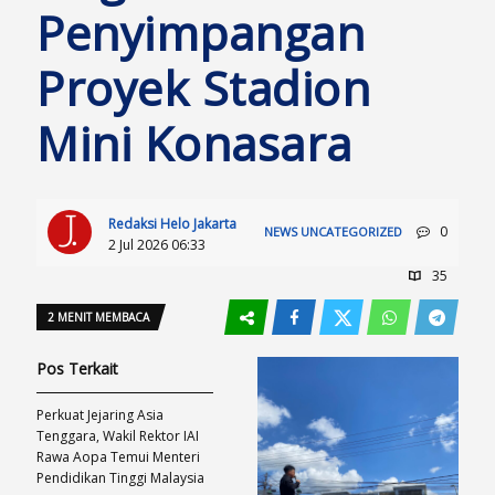
Penyimpangan
Proyek Stadion
Mini Konasara
Redaksi Helo Jakarta
0
NEWS
UNCATEGORIZED
2 Jul 2026 06:33
35
2 MENIT MEMBACA
Pos Terkait
Perkuat Jejaring Asia
Tenggara, Wakil Rektor IAI
Rawa Aopa Temui Menteri
Pendidikan Tinggi Malaysia