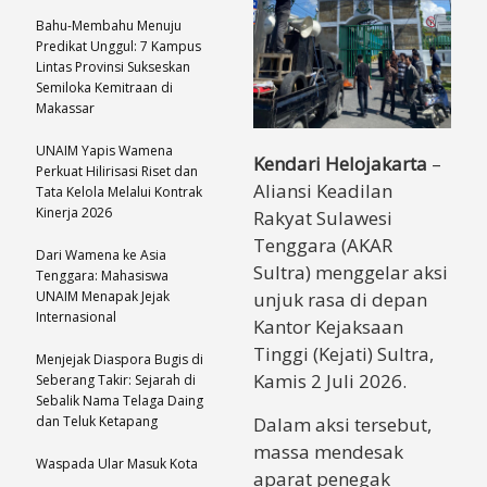
Bahu-Membahu Menuju
Predikat Unggul: 7 Kampus
Lintas Provinsi Sukseskan
Semiloka Kemitraan di
Makassar
UNAIM Yapis Wamena
Kendari Helojakarta
–
Perkuat Hilirisasi Riset dan
Aliansi Keadilan
Tata Kelola Melalui Kontrak
Kinerja 2026
Rakyat Sulawesi
Tenggara (AKAR
Dari Wamena ke Asia
Sultra) menggelar aksi
Tenggara: Mahasiswa
unjuk rasa di depan
UNAIM Menapak Jejak
Internasional
Kantor Kejaksaan
Tinggi (Kejati) Sultra,
Menjejak Diaspora Bugis di
Kamis 2 Juli 2026.
Seberang Takir: Sejarah di
Sebalik Nama Telaga Daing
Dalam aksi tersebut,
dan Teluk Ketapang
massa mendesak
Waspada Ular Masuk Kota
aparat penegak