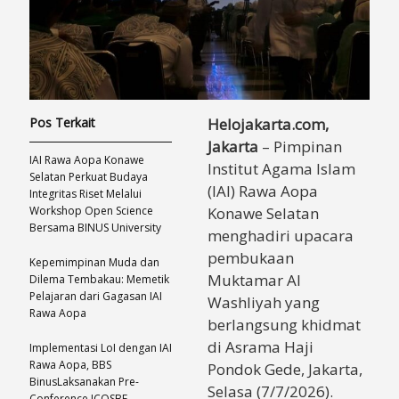
Pos Terkait
Helojakarta.com,
Jakarta
– Pimpinan
IAI Rawa Aopa Konawe
Institut Agama Islam
Selatan Perkuat Budaya
(IAI) Rawa Aopa
Integritas Riset Melalui
Workshop Open Science
Konawe Selatan
Bersama BINUS University
menghadiri upacara
pembukaan
Kepemimpinan Muda dan
Muktamar Al
Dilema Tembakau: Memetik
Pelajaran dari Gagasan IAI
Washliyah yang
Rawa Aopa
berlangsung khidmat
di Asrama Haji
Implementasi LoI dengan IAI
Rawa Aopa, BBS
Pondok Gede, Jakarta,
BinusLaksanakan Pre-
Selasa (7/7/2026).
Conference ICOSBE