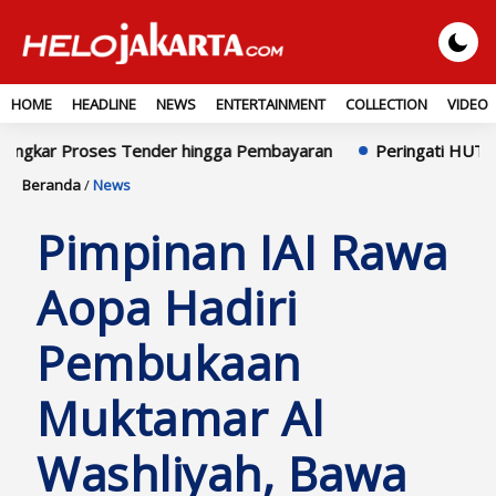
HOME
HEADLINE
NEWS
ENTERTAINMENT
COLLECTION
VIDEO
es Tender hingga Pembayaran
Peringati HUT ke-25 Demokrat,
Beranda
/
News
Pimpinan IAI Rawa
Aopa Hadiri
Pembukaan
Muktamar Al
Washliyah, Bawa