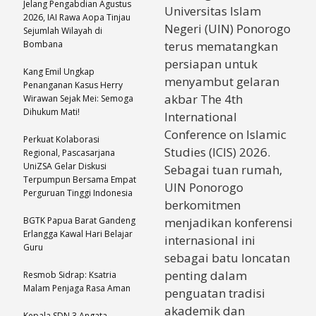
Jelang Pengabdian Agustus
Universitas Islam
2026, IAI Rawa Aopa Tinjau
Negeri (UIN) Ponorogo
Sejumlah Wilayah di
Bombana
terus mematangkan
persiapan untuk
Kang Emil Ungkap
menyambut gelaran
Penanganan Kasus Herry
akbar The 4th
Wirawan Sejak Mei: Semoga
Dihukum Mati!
International
Conference on Islamic
Perkuat Kolaborasi
Studies (ICIS) 2026.
Regional, Pascasarjana
UniZSA Gelar Diskusi
Sebagai tuan rumah,
Terpumpun Bersama Empat
UIN Ponorogo
Perguruan Tinggi Indonesia
berkomitmen
BGTK Papua Barat Gandeng
menjadikan konferensi
Erlangga Kawal Hari Belajar
internasional ini
Guru
sebagai batu loncatan
penting dalam
Resmob Sidrap: Ksatria
Malam Penjaga Rasa Aman
penguatan tradisi
akademik dan
Kepala SDN 3 Angata