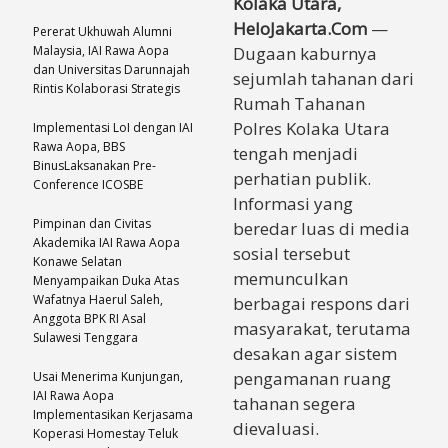
Kolaka Utara,
HeloJakarta.Com
—
Pererat Ukhuwah Alumni
Dugaan kaburnya
Malaysia, IAI Rawa Aopa
dan Universitas Darunnajah
sejumlah tahanan dari
Rintis Kolaborasi Strategis
Rumah Tahanan
Polres Kolaka Utara
Implementasi LoI dengan IAI
Rawa Aopa, BBS
tengah menjadi
BinusLaksanakan Pre-
perhatian publik.
Conference ICOSBE
Informasi yang
Pimpinan dan Civitas
beredar luas di media
Akademika IAI Rawa Aopa
sosial tersebut
Konawe Selatan
memunculkan
Menyampaikan Duka Atas
Wafatnya Haerul Saleh,
berbagai respons dari
Anggota BPK RI Asal
masyarakat, terutama
Sulawesi Tenggara
desakan agar sistem
pengamanan ruang
Usai Menerima Kunjungan,
IAI Rawa Aopa
tahanan segera
Implementasikan Kerjasama
dievaluasi.
Koperasi Homestay Teluk