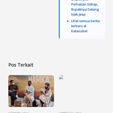
Perhatian Sidrap,
Bupatinya Datang
Naik Jeep
Lihat semua berita
terbaru di
Katasulsel
Pos Terkait
4 TAHUN LALU
1 MINGGU LALU